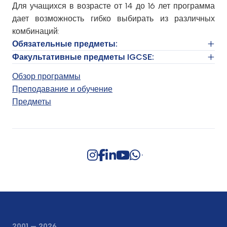
Для учащихся в возрасте от 14 до 16 лет программа
дает возможность гибко выбирать из различных
комбинаций:
Обязательные предметы:
Факультативные предметы IGCSE:
• Английский язык (и есть возможность изучать
Обзор программы
английскую литературу)
• Искусство и дизайн
Преподавание и обучение
• Математика
• Бизнес
Предметы
• Биология
• Информатика
• Химия
• Технология проектирования
• Физика
• Драма
• География
• История
• Современные иностранные языки
2001 — 2026