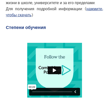
MIS
Выпускники
жизни в школе, университете и за его пределами.
медицинская поддержка
Календарь
Для получения подробной информации: (
нажмите,
Творчество и искусство
Истории успеха наших
чтобы скачать
)
Кембридж
Система Домов
выпускников
Leader in Me
Отзывы наших выпускников
Обзор куррикулума
Степени обучения
STEAM Hub
Высококачественное
преподавание и обучение
Предметы
Кембриджская
международная программа