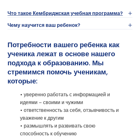
Что такое Кембриджская учебная программа?
Чему научится ваш ребенок?
• Мы готовим школьников к жизни, помогая им
развить любознательность и устойчивый
• Коммуникация, язык и грамотность
Потребности вашего ребенка как
интерес к учебе.
• Творческое выражение
ученика лежат в основе нашего
• Ведущее в мире международное
• Математика
подхода к образованию. Мы
образование для детей в возрасте от 3 до 19
• Личное, социальное и эмоциональное
стремимся помочь ученикам,
лет.
развитие
которые:
• Почти миллион учащихся в более чем 10 000
• Физическое развитие
школах Кембриджа в 160 странах.
• Понимание мира
• уверенно работать с информацией и
• Кембридж имеет 150-летнюю историю
идеями – своими и чужими
проведения международных экзаменов.
• ответственность за себя, отзывчивость и
• Мы являемся частью знаменитого и
уважение к другим
всемирно известного Кембриджского
• размышлять и развивать свою
университета.
способность к обучению