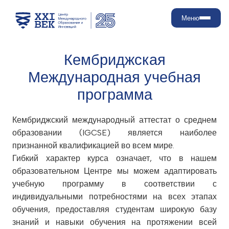
Меню
Кембриджская
О нас
Международная учебная
программа
Почему мы?
Уровни образования
Стратегические цели
Кембриджский международный аттестат о среднем
Наш путь развития
Дошкольное образование
Прием
образовании (IGCSE) является наиболее
Что такое навыки XXI века?
Начальная школа
признанной квалификацией во всем мире.
Достижения
Средняя школа
Правила приема
Образование
Гибкий характер курса означает, что в
нашем
Инфраструктура
Плата за обучение
образовательном Центре мы можем адаптировать
Программа
Кампании
Образовательная модель
Школьная жизнь
учебную программу в соответствии с
Контакты
Льготы и скидки
Базовые программы
индивидуальными потребностями на всех этапах
Оплата
Преподавание языков и
Активный образ жизни и
Родителям
обучения, предоставляя студентам широкую базу
языковая политика
здоровое питание
Продление договоров
знаний и навыки обучения на протяжении всей
Психологическая и