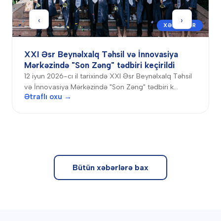
‹
›
XƏBƏRLƏR
XXI Əsr Beynəlxalq Təhsil və İnnovasiya
Mərkəzində "Son Zəng" tədbiri keçirildi
12 iyun 2026-cı il tarixində XXI Əsr Beynəlxalq Təhsil
və İnnovasiya Mərkəzində "Son Zəng" tədbiri k…
Ətraflı oxu →
Bütün xəbərlərə bax