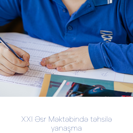
XXI Əsr Məktəbində təhsilə
yanaşma