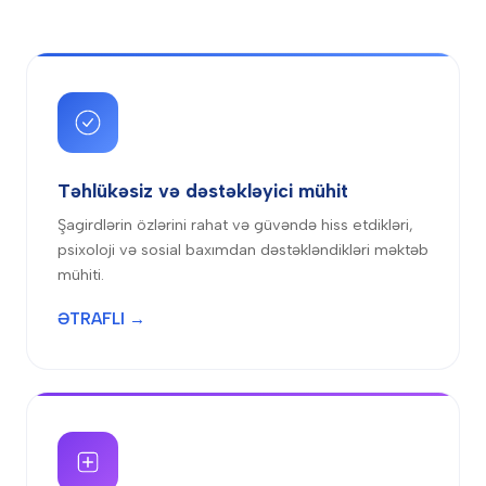
Təhlükəsiz və dəstəkləyici mühit
Şagirdlərin özlərini rahat və güvəndə hiss etdikləri,
psixoloji və sosial baxımdan dəstəkləndikləri məktəb
mühiti.
ƏTRAFLI →