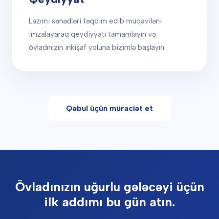
Lazımi sənədləri təqdim edib müqaviləni
imzalayaraq qeydiyyatı tamamlayın və
övladınızın inkişaf yoluna bizimlə başlayın.
Qəbul üçün müraciət et
Övladınızın uğurlu gələcəyi üçün
ilk addımı bu gün atın.