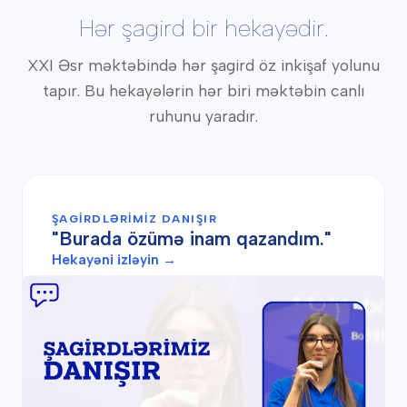
Hər şagird bir hekayədir.
XXI Əsr məktəbində hər şagird öz inkişaf yolunu
tapır. Bu hekayələrin hər biri məktəbin canlı
ruhunu yaradır.
ŞAGIRDLƏRIMIZ DANIŞIR
"Burada özümə inam qazandım."
Hekayəni izləyin →