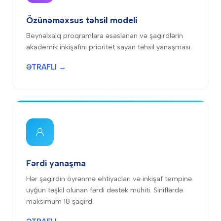
Özünəməxsus təhsil modeli
Beynəlxalq proqramlara əsaslanan və şagirdlərin
akademik inkişafını prioritet sayan təhsil yanaşması.
ƏTRAFLI →
Fərdi yanaşma
Hər şagirdin öyrənmə ehtiyacları və inkişaf tempinə
uyğun təşkil olunan fərdi dəstək mühiti. Siniflərdə
maksimum 18 şagird.