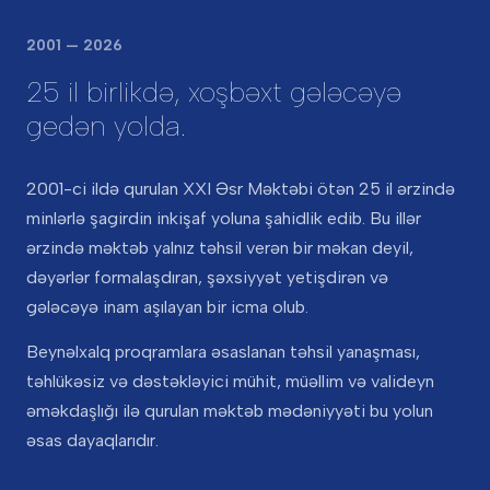
2001 — 2026
25 il birlikdə, xoşbəxt gələcəyə
gedən yolda.
2001-ci ildə qurulan XXI Əsr Məktəbi ötən 25 il ərzində
minlərlə şagirdin inkişaf yoluna şahidlik edib. Bu illər
ərzində məktəb yalnız təhsil verən bir məkan deyil,
dəyərlər formalaşdıran, şəxsiyyət yetişdirən və
gələcəyə inam aşılayan bir icma olub.
Beynəlxalq proqramlara əsaslanan təhsil yanaşması,
təhlükəsiz və dəstəkləyici mühit, müəllim və valideyn
əməkdaşlığı ilə qurulan məktəb mədəniyyəti bu yolun
əsas dayaqlarıdır.