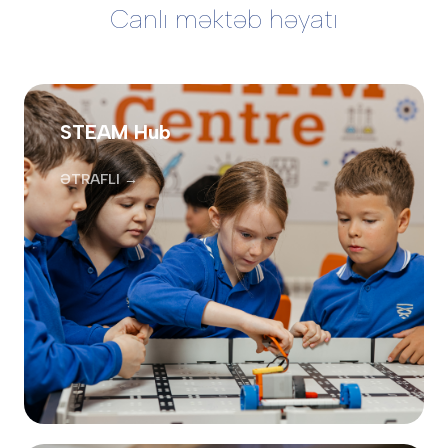
Canlı məktəb həyatı
STEAM Hub
ƏTRAFLI →