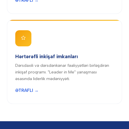
ƏTRAFLI →
Hərtərəfli inkişaf imkanları
Dərsdaxili və dərsdənkənar fəaliyyətləri birləşdirən
inkişaf proqramı. "Leader in Me" yanaşması
əsasında liderlik mədəniyyəti.
ƏTRAFLI →