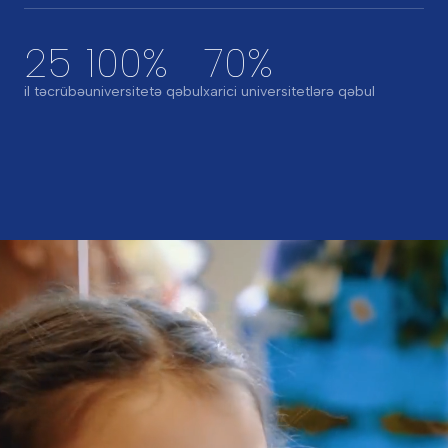
25
100%
70%
il təcrübə
universitetə qəbul
xarici universitetlərə qəbul