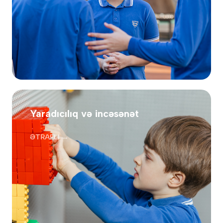
Yaradıcılıq və incəsənət
ƏTRAFLI →