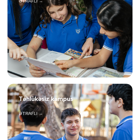
ƏTRAFLI →
Təhlükəsiz kampus
ƏTRAFLI →