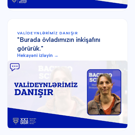
VALIDEYNLƏRIMIZ DANIŞIR
"Burada övladımızın inkişafını
görürük."
Hekayəni izləyin →