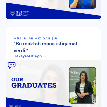
MƏZUNLARIMIZ DANIŞIR
"Bu məktəb mənə istiqamət
verdi."
Hekayəni izləyin →