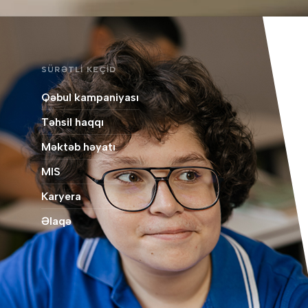
SÜRƏTLI KEÇID
Qəbul kampaniyası
Təhsil haqqı
Məktəb həyatı
MIS
Karyera
Əlaqə