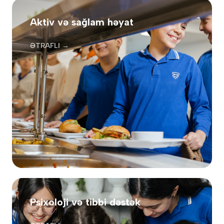
Aktiv və sağlam həyat
ƏTRAFLI →
Psixoloji və tibbi dəstək