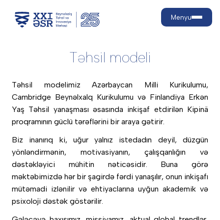
Menyu
Təhsil modeli
Haqqımızda
Təhsil modelimiz Azərbaycan Milli Kurikulumu,
Niyə biz?
Təhsil pillələri
Cambridge Beynəlxalq Kurikulumu və Finlandiya Erkən
Strateji məqsədlər
Yaş Təhsil yanaşması əsasında inkişaf etdirilən Kipinä
İnkişaf yolumuz
Məktəbəqədər
Qəbul prosesi
proqramının güclü tərəflərini bir araya gətirir.
21-ci əsr bacarıqları nədir?
İbtidai məktəb
Biz inanırıq ki, uğur yalnız istedadın deyil, düzgün
Qəbul qaydaları
Orta məktəb
Nailiyyətlər
Təhsil
yönləndirmənin, motivasiyanın, çalışqanlığın və
İnfrastruktur
Təhsil haqqı
dəstəkləyici mühitin nəticəsidir. Buna görə
Təhsil modeli
Kampaniyalar
Əlaqə
Məktəb həyatı
məktəbimizdə hər bir şagirdə fərdi yanaşılır, onun inkişafı
Güzəşt və endirimlər
Baza proqramlar
mütəmadi izlənilir və ehtiyaclarına uyğun akademik və
Aktiv həyat və sağlam
Dil tədrisi və siyasəti
Ödəniş
Valideynlər üçün
psixoloji dəstək göstərilir.
qidalanma
Müqavilələrin yenilənməsi
Psixoloji və tibbi dəstək
MİS
Gələcəyə baxışımız, missiyamız, aktual qlobal trendlər,