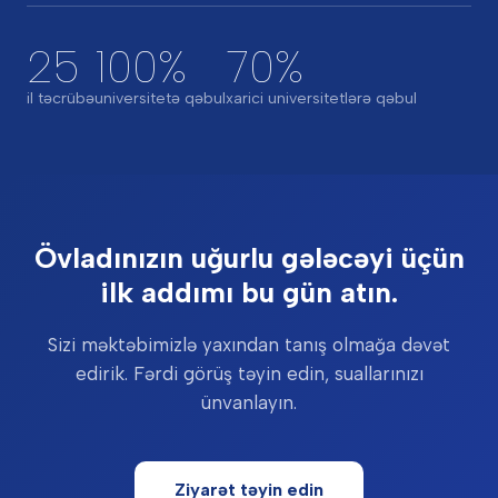
25
100%
70%
il təcrübə
universitetə qəbul
xarici universitetlərə qəbul
Övladınızın uğurlu gələcəyi üçün
ilk addımı bu gün atın.
Sizi məktəbimizlə yaxından tanış olmağa dəvət
edirik. Fərdi görüş təyin edin, suallarınızı
ünvanlayın.
Ziyarət təyin edin