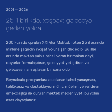
2001 — 2026
25 il birlikdə, xoşbəxt gələcəyə
gedən yolda.
2001-ci ildə qurulan XXI Əsr Məktəbi ötən 25 il ərzində
minlərlə şagirdin inkişaf yoluna şahidlik edib. Bu illər
ərzində məktəb yalnız təhsil verən bir məkan deyil,
dəyərlər formalaşdıran, şəxsiyyət yetişdirən və
gələcəyə inam aşılayan bir icma olub.
Beynəlxalq proqramlara əsaslanan təhsil yanaşması,
təhlükəsiz və dəstəkləyici mühit, müəllim və valideyn
əməkdaşlığı ilə qurulan məktəb mədəniyyəti bu yolun
əsas dayaqlarıdır.