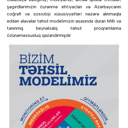
Məzunlar
Yaradıcılıq və incəsənət
Təqvim
şagirdlərimizin öyrənmə ehtiyacları və Azərbaycanın
House Sistemi
Məzunlarımızın uğur hekayələri
coğrafi və sosioloji xüsusiyyətləri nəzərə alınmaqla
Kembric
Leader in Me
edilən əlavələr təhsil modelimizin əsasında duran Milli və
Məzunlarımız danışır
STEAM Hub
tanınmış beynəlxalq təhsil proqramlarına
Kurikulum icmalı
özünəməxsusluq qazandırmışdır.
Mükəmməl öyrətmə və
öyrənmə
Fənlər
Kembric Beynəlxalq
Kurikulumu