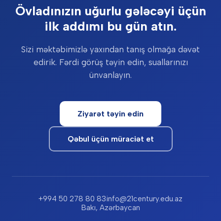
Övladınızın uğurlu gələcəyi üçün
ilk addımı bu gün atın.
Sizi məktəbimizlə yaxından tanış olmağa dəvət
edirik. Fərdi görüş təyin edin, suallarınızı
ünvanlayın.
Ziyarət təyin edin
Qəbul üçün müraciət et
+994 50 278 80 83
info@21century.edu.az
Bakı, Azərbaycan