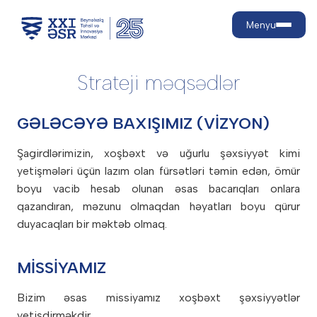
Menyu
Strateji məqsədlər
Haqqımızda
GƏLƏCƏYƏ BAXIŞIMIZ (VİZYON)
Niyə biz?
Təhsil pillələri
Strateji məqsədlər
Şagirdlərimizin, xoşbəxt və uğurlu şəxsiyyət kimi
İnkişaf yolumuz
Məktəbəqədər
yetişmələri üçün lazım olan fürsətləri təmin edən, ömür
Qəbul prosesi
21-ci əsr bacarıqları nədir?
İbtidai məktəb
boyu vacib hesab olunan əsas bacarıqları onlara
Qəbul qaydaları
Orta məktəb
Nailiyyətlər
qazandıran, məzunu olmaqdan həyatları boyu qürur
Təhsil
İnfrastruktur
Təhsil haqqı
duyacaqları bir məktəb olmaq.
Təhsil modeli
Kampaniyalar
Əlaqə
Məktəb həyatı
Güzəşt və endirimlər
Baza proqramlar
MİSSİYAMIZ
Aktiv həyat və sağlam
Dil tədrisi və siyasəti
Ödəniş
Valideynlər üçün
qidalanma
Müqavilələrin yenilənməsi
Bizim əsas missiyamız xoşbəxt şəxsiyyətlər
Psixoloji və tibbi dəstək
MİS
yetişdirməkdir.