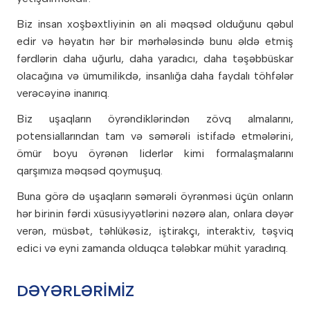
Məzunlar
Yaradıcılıq və incəsənət
Təqvim
Biz insan xoşbəxtliyinin ən ali məqsəd olduğunu qəbul
House Sistemi
Məzunlarımızın uğur hekayələri
Kembric
edir və həyatın hər bir mərhələsində bunu əldə etmiş
Leader in Me
Məzunlarımız danışır
fərdlərin daha uğurlu, daha yaradıcı, daha təşəbbüskar
STEAM Hub
Kurikulum icmalı
olacağına və ümumilikdə, insanlığa daha faydalı töhfələr
Mükəmməl öyrətmə və
verəcəyinə inanırıq.
öyrənmə
Fənlər
Biz uşaqların öyrəndiklərindən zövq almalarını,
potensiallarından tam və səmərəli istifadə etmələrini,
Kembric Beynəlxalq
Kurikulumu
ömür boyu öyrənən liderlər kimi formalaşmalarını
qarşımıza məqsəd qoymuşuq.
Buna görə də uşaqların səmərəli öyrənməsi üçün onların
hər birinin fərdi xüsusiyyətlərini nəzərə alan, onlara dəyər
verən, müsbət, təhlükəsiz, iştirakçı, interaktiv, təşviq
edici və eyni zamanda olduqca tələbkar mühit yaradırıq.
DƏYƏRLƏRİMİZ