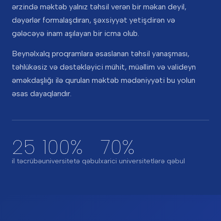
ərzində məktəb yalnız təhsil verən bir məkan deyil,
dəyərlər formalaşdıran, şəxsiyyət yetişdirən və
gələcəyə inam aşılayan bir icma olub.
Beynəlxalq proqramlara əsaslanan təhsil yanaşması,
təhlükəsiz və dəstəkləyici mühit, müəllim və valideyn
əməkdaşlığı ilə qurulan məktəb mədəniyyəti bu yolun
əsas dayaqlarıdır.
25
100%
70%
il təcrübə
universitetə qəbul
xarici universitetlərə qəbul