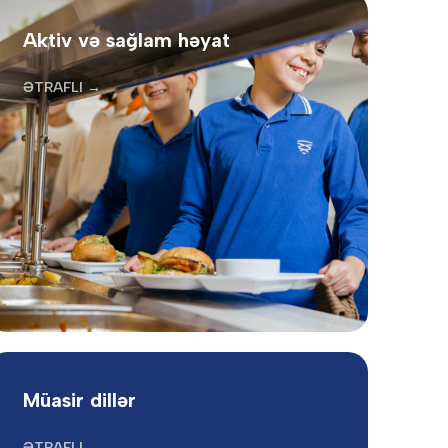
Aktiv və sağlam həyat
ƏTRAFLI →
Müasir dillər
ƏTRAFLI →