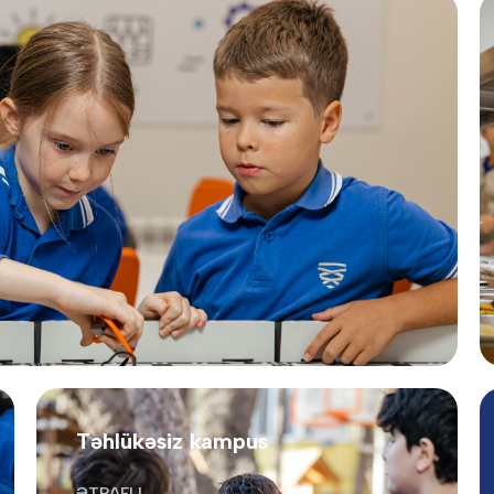
Təhlükəsiz kampus
ƏTRAFLI →