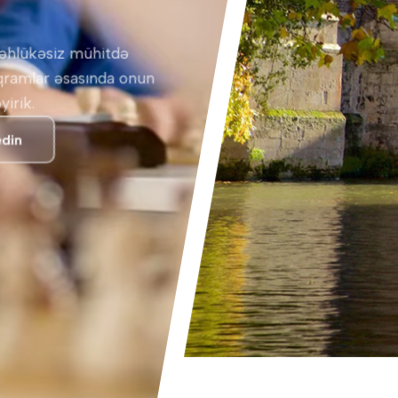
əhlükəsiz mühitdə
oqramlar əsasında onun
yirik.
edin