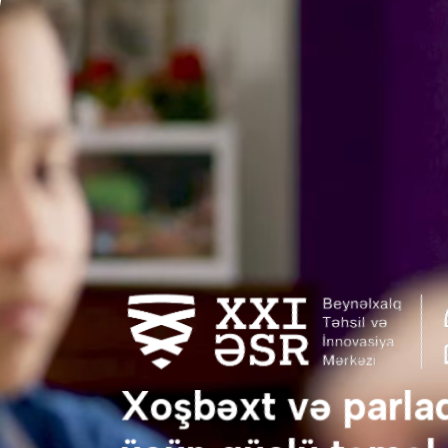
Xoşbəxt və parla