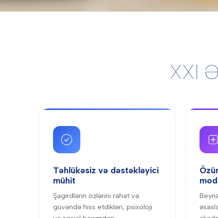
XXI Ə
Təhlükəsiz və dəstəkləyici
Özün
mühit
mode
Şagirdlərin özlərini rahat və
Beynə
güvəndə hiss etdikləri, psixoloji
əsasl