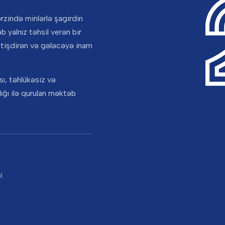
rzində minlərlə şagirdin
b yalnız təhsil verən bir
etişdirən və gələcəyə inam
ı, təhlükəsiz və
ığı ilə qurulan məktəb
l