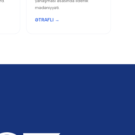
rd.
yanaşması əsasında liderlik
mədəniyyəti.
ƏTRAFLI →