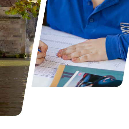
Yaradıcılıq və incəsənət
MİS
Məzunlar
House Sistemi
Təqvim
Məzunlarımızın uğur hekayələri
Leader in Me
Kembric
Məzunlarımız danışır
STEAM Hub
Kurikulum icmalı
Mükəmməl öyrətmə və öyrənmə
Fənlər
Kembric Beynəlxalq Kurikulumu