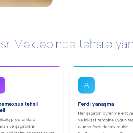
sr Məktəbində təhsilə y
əməxsus təhsil
Fərdi yanaşma
li
Hər şagirdin öyrənmə ehtiya
lxalq proqramlara
və inkişaf tempinə uyğun təş
anan və şagirdlərin
olunan fərdi dəstək mühiti.