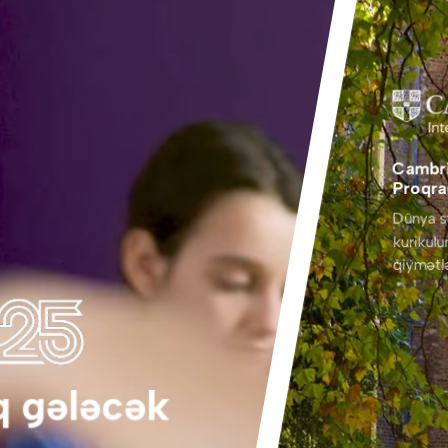
Cambri
Proqra
Dünya s
kurikul
qiymətl
q gələcək