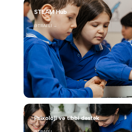
STEAM Hub
ƏTRAFLI →
Psixoloji və tibbi dəstək
ƏTRAFLI →