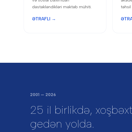
və sosial baxımdan
akade
dəstəkləndikləri məktəb mühiti.
təhsi
ƏTRAFLI →
ƏTRA
2001 — 2026
25 il birlikdə, xoşbə
gedən yolda.