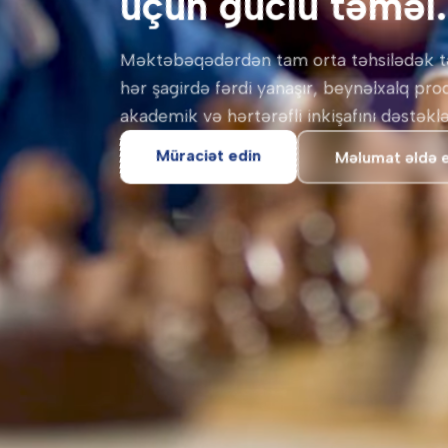
üçün güclü təməl.
Məktəbəqədərdən tam orta təhsilədək t
hər şagirdə fərdi yanaşır, beynəlxalq pr
akademik və hərtərəfli inkişafını dəstəklə
Müraciət edin
Məlumat əldə 