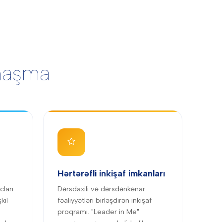
anaşma
Hərtərəfli inkişaf imkanları
cları
Dərsdaxili və dərsdənkənar
kil
fəaliyyətləri birləşdirən inkişaf
proqramı. "Leader in Me"