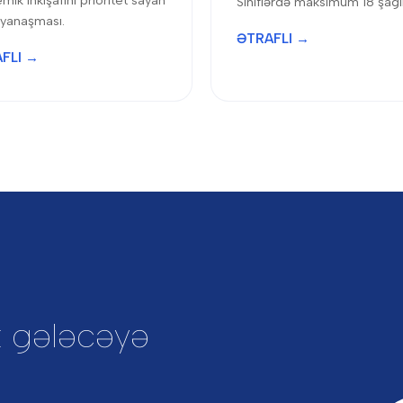
mik inkişafını prioritet sayan
Siniflərdə maksimum 18 şagi
l yanaşması.
ƏTRAFLI →
FLI →
xt gələcəyə