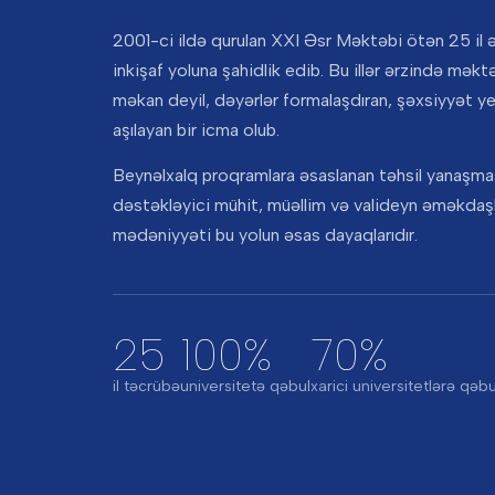
2001-ci ildə qurulan XXI Əsr Məktəbi ötən 25 il ə
inkişaf yoluna şahidlik edib. Bu illər ərzində məktə
məkan deyil, dəyərlər formalaşdıran, şəxsiyyət y
aşılayan bir icma olub.
Beynəlxalq proqramlara əsaslanan təhsil yanaşmas
dəstəkləyici mühit, müəllim və valideyn əməkdaşl
mədəniyyəti bu yolun əsas dayaqlarıdır.
25
100%
70%
il təcrübə
universitetə qəbul
xarici universitetlərə qəbu